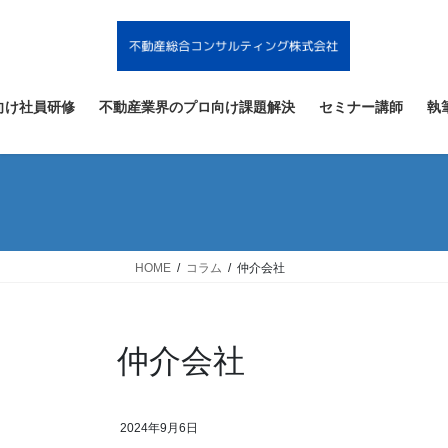
コ
ナ
ン
ビ
テ
ゲ
ン
ー
ツ
シ
向け社員研修
不動産業界のプロ向け課題解決
セミナー講師
執
へ
ョ
ス
ン
キ
に
ッ
移
プ
動
HOME
コラム
仲介会社
仲介会社
2024年9月6日