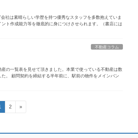
グ会社は素晴らしい学歴を持つ優秀なスタッフを多数抱えていま
イント作成能力等を徹底的に身につけさせられます。（書店には
不動産コラム
動産の一覧表を見せて頂きました。本業で使っている不動産は数
した。 顧問契約を締結する半年前に、駅前の物件をメインバン
固
固
1
2
»
定
定
ペ
ペ
ー
ー