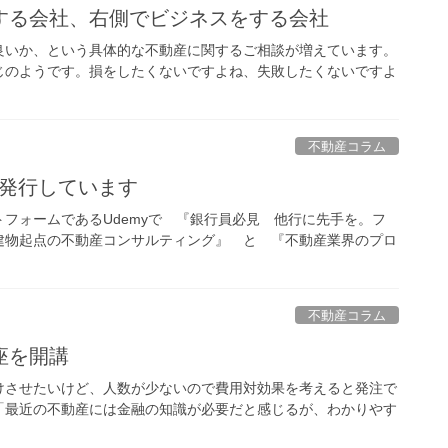
する会社、右側でビジネスをする会社
良いか、という具体的な不動産に関するご相談が増えています。
じのようです。損をしたくないですよね、失敗したくないですよ
不動産コラム
を発行しています
フォームであるUdemyで 『銀行員必見 他行に先手を。フ
建物起点の不動産コンサルティング』 と 『不動産業界のプロ
不動産コラム
座を開講
けさせたいけど、人数が少ないので費用対効果を考えると発注で
「最近の不動産には金融の知識が必要だと感じるが、わかりやす