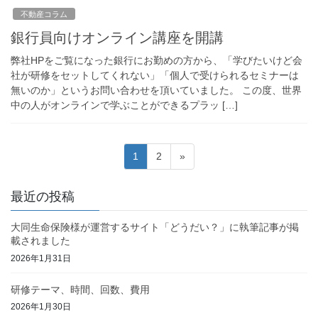
不動産コラム
銀行員向けオンライン講座を開講
弊社HPをご覧になった銀行にお勤めの方から、「学びたいけど会
社が研修をセットしてくれない」「個人で受けられるセミナーは
無いのか」というお問い合わせを頂いていました。 この度、世界
中の人がオンラインで学ぶことができるプラッ […]
投
固
固
1
2
»
稿
定
定
ペ
ペ
の
最近の投稿
ー
ー
ペ
ジ
ジ
大同生命保険様が運営するサイト「どうだい？」に執筆記事が掲
ー
載されました
ジ
2026年1月31日
送
研修テーマ、時間、回数、費用
り
2026年1月30日