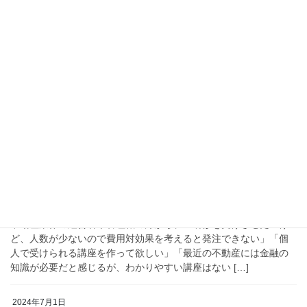
2024年7月15日
不動産コラム
Udemy オンライン講座のクーポンを発行して
います
世界中の人がオンラインで学ぶことができるプラットフォームで
あるUdemyで 『銀行員必見 他行に先手を。ファイナンスやビ
ジネスマッチングに繋がる、老朽化建物起点の不動産コンサルテ
ィング』 と 『不動産業界のプロが学ぶ金融 […]
2024年7月2日
不動産コラム
不動産業界のプロ向けオンライン講座を開講
不動産業界の経営者や管理職の方から、「研修を受けさせたいけ
ど、人数が少ないので費用対効果を考えると発注できない」「個
人で受けられる講座を作って欲しい」「最近の不動産には金融の
知識が必要だと感じるが、わかりやすい講座はない […]
2024年7月1日