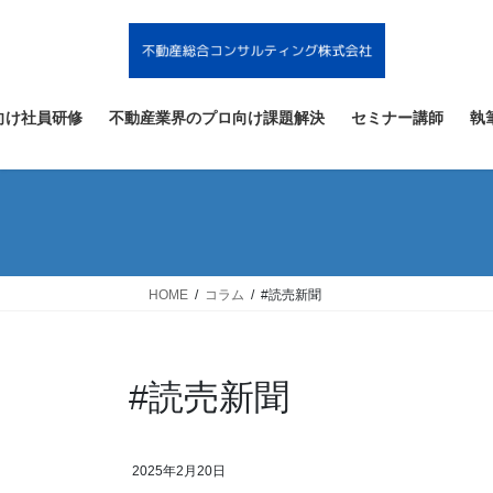
コ
ナ
ン
ビ
テ
ゲ
ン
ー
ツ
シ
向け社員研修
不動産業界のプロ向け課題解決
セミナー講師
執
へ
ョ
ス
ン
キ
に
ッ
移
プ
動
HOME
コラム
#読売新聞
#読売新聞
2025年2月20日