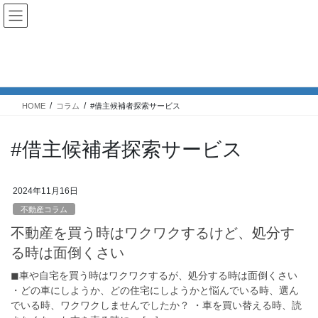
コ
ナ
ン
ビ
テ
ゲ
ン
ー
コラム
ツ
シ
へ
ョ
ス
ン
HOME
コラム
#借主候補者探索サービス
キ
に
ッ
移
プ
動
#借主候補者探索サービス
2024年11月16日
不動産コラム
不動産を買う時はワクワクするけど、処分す
る時は面倒くさい
◼︎車や自宅を買う時はワクワクするが、処分する時は面倒くさい
・どの車にしようか、どの住宅にしようかと悩んでいる時、選ん
でいる時、ワクワクしませんでしたか？ ・車を買い替える時、読