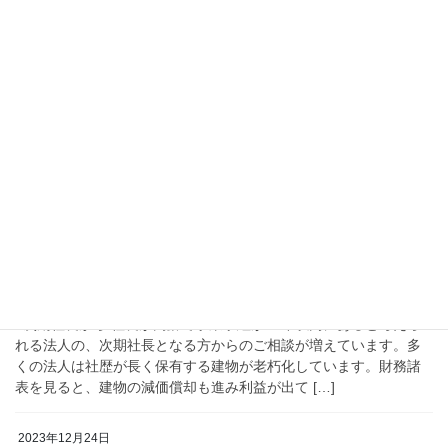
2024年6月16日
不動産コラム
収益物件の作り方
FacebookやYouTubeに、弊社あてお問い合わせを頂いた事業法
人・学校法人あて訪問した際の説明風景のダイジェスト版を公開
したところ、多くの反響を頂きました。 中でも、「不動産を売却
した事はあるが、収益物件にしてか […]
2023年12月24日
不動産コラム
どのような事がきっかけで相談があるのか
■次期社長から 社長が高齢で事業承継が10年以内にあると考えら
れる法人の、次期社長となる方からのご相談が増えています。多
くの法人は社歴が長く保有する建物が老朽化しています。財務諸
表を見ると、建物の減価償却も進み利益が出て […]
2023年12月24日