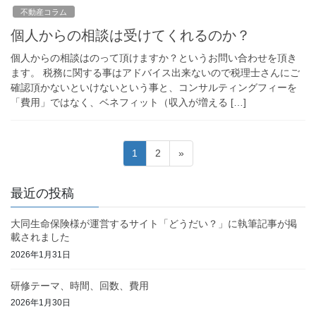
不動産コラム
個人からの相談は受けてくれるのか？
個人からの相談はのって頂けますか？というお問い合わせを頂き
ます。 税務に関する事はアドバイス出来ないので税理士さんにご
確認頂かないといけないという事と、コンサルティングフィーを
「費用」ではなく、ベネフィット（収入が増える […]
投
固
固
1
2
»
稿
定
定
ペ
ペ
の
最近の投稿
ー
ー
ペ
ジ
ジ
大同生命保険様が運営するサイト「どうだい？」に執筆記事が掲
ー
載されました
ジ
2026年1月31日
送
研修テーマ、時間、回数、費用
り
2026年1月30日