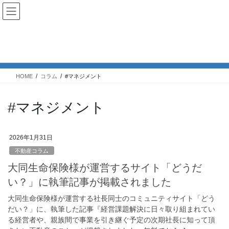
コ
ナ
ン
ビ
テ
ゲ
ン
ー
コラム
ツ
シ
へ
ョ
ス
ン
HOME
コラム
#マネジメント
キ
に
ッ
移
プ
動
#マネジメント
2026年1月31日
不動産コラム
大同生命保険様が運営するサイト「どうだ
い？」に執筆記事が掲載されました
大同生命保険様が運営する社長同士のコミュニティサイト「どう
だい？」に、執筆した記事『経営課題解決に日々取り組まれてい
る経営者や、親族間で事業を引き継ぐ予定の次期社長に知って頂