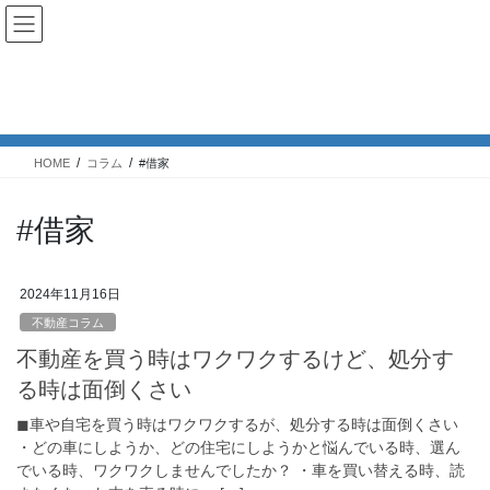
コ
ナ
ン
ビ
テ
ゲ
ン
ー
コラム
ツ
シ
へ
ョ
ス
ン
HOME
コラム
#借家
キ
に
ッ
移
プ
動
#借家
2024年11月16日
不動産コラム
不動産を買う時はワクワクするけど、処分す
る時は面倒くさい
◼︎車や自宅を買う時はワクワクするが、処分する時は面倒くさい
・どの車にしようか、どの住宅にしようかと悩んでいる時、選ん
でいる時、ワクワクしませんでしたか？ ・車を買い替える時、読